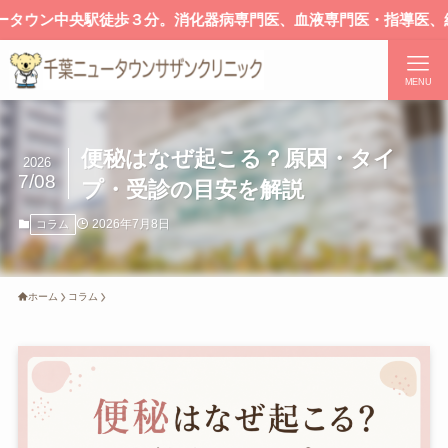
ン中央駅徒歩３分。消化器病専門医、血液専門医・指導医、総合内
MENU
便秘はなぜ起こる？原因・タイ
2026
7/08
プ・受診の目安を解説
2026年7月8日
コラム
ホーム
コラム